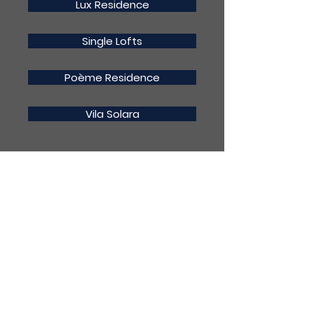
Lux Residence
Single Lofts
Poème Residence
Vila Solara
(19) 99608-1462
contato@pr2construtora.com.b
r